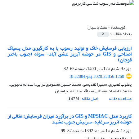
نویسنده =
عفت پاسبان
تعداد مقالات:
2
ارزیابی فرسایش خاک و تولید رسوب با به کارگیری مدل پسیاک
اصلاحی و GIS در حوضه آبریز عشق آباد- سوله (جنوب باختر
قوچان)
دوره 9، شماره 17، تیر 1400، صفحه
65-82
10.22084/psj.2020.22856.1260
یعقوب نصیری، سمیرا تقدیسی، محمد حسین محمودی قرایی، اسداله محبوبی،
محمد خانه باد، مصطفی صداقت نیا، عفت پاسبان
مشاهده مقاله
اصل مقاله
1.97 M
کاربرد مدل MPSIAC و GIS در برآورد میزان فرسایش: مثالی از
حوضه آبریز سرغایه – سرنیش جنوب مشهد
دوره 1، شماره 1، مرداد 1392، صفحه
87-99
اسد اله محبوبی، عفت پاسبان