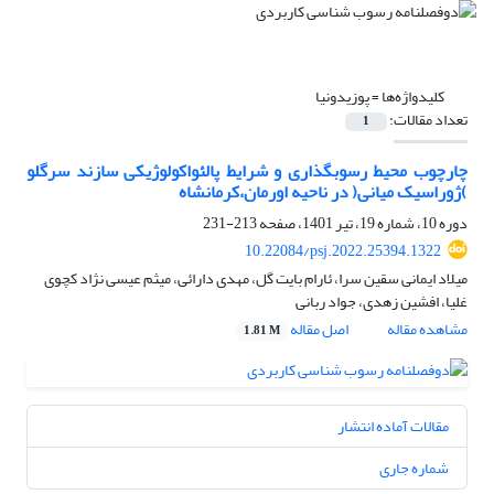
کلیدواژه‌ها =
پوزیدونیا
تعداد مقالات:
1
چارچوب محیط رسوبگذاری و شرایط پالئواکولوژیکی سازند سرگلو
)ژوراسیک میانی( در ناحیه اورمان،کرمانشاه
دوره 10، شماره 19، تیر 1401، صفحه
213-231
10.22084/psj.2022.25394.1322
میلاد ایمانی سقین سرا، ئارام بایت گل، مهدی دارائی، میثم عیسی نژاد کچوی
غلیا، افشین زهدی، جواد ربانی
مشاهده مقاله
اصل مقاله
1.81 M
مقالات آماده انتشار
شماره جاری