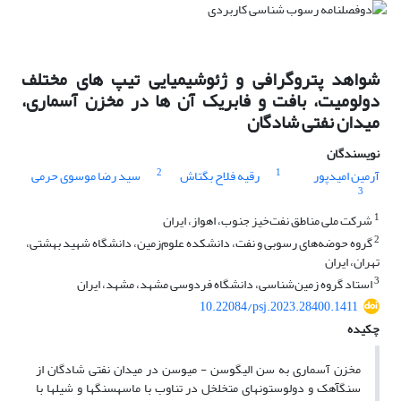
شواهد پتروگرافی و ژئوشیمیایی تیپ های مختلف
دولومیت، بافت و فابریک آن ها در مخزن آسماری،
میدان نفتی شادگان
نویسندگان
2
1
آرمین امیدپور
رقیه فلاح بگتاش
سید رضا موسوی حرمی
3
1
شرکت ملی مناطق نفت‌خیز جنوب، اهواز، ایران
2
گروه حوضه‌های رسوبی و نفت، دانشکده علوم‌زمین، دانشگاه شهید بهشتی،
تهران، ایران
3
استاد گروه زمین‌شناسی، دانشگاه فردوسی مشهد، مشهد، ایران
10.22084/psj.2023.28400.1411
چکیده
مخزن آسماری به سن الیگوسن - میوسن در میدان نفتی شادگان از
سنگ­آهک و دولوستون­های متخلخل در تناوب با ماسه­سنگ­ها و شیل­ها با