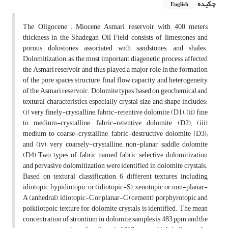
چکیده
English
The Oligocene – Miocene Asmari reservoir with 400 meters
thickness in the Shadegan Oil Field consists of limestones and
porous dolostones associated with sandstones, and shales.
Dolomitization, as the most important diagenetic process, affected
the Asmari reservoir and thus played a major role in the formation
of the pore spaces structure, final flow capacity and heterogeneity
of the Asmari reservoir. Dolomite types based on geochemical and
textural characteristics, especially crystal size and shape includes:
(i) very finely-crystalline, fabric-retentive dolomite (D1), (ii) fine
to medium-crystalline, fabric-retentive dolomite (D2); (iii)
medium to coarse-crystalline, fabric-destructive dolomite (D3);
and (iv) very coarsely-crystalline, non-planar saddle dolomite
(D4).Two types of fabric named fabric selective dolomitization
and pervasive dolomitization were identified in dolomite crystals.
Based on textural classification, 6 different textures including
idiotopic, hypidiotopic or (idiotopic-S), xenotopic or non-planar-
A (anhedral), idiotopic-C or planar-C (cement), porphyrotopic and
poikilotpoic texture for dolomite crystals is identified. The mean
concentration of strontium in dolomite samples is 483 ppm and the