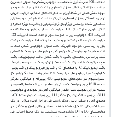
ضخامت 400 متر تشکیل شده است. دولومیتی شدن به عنوان مهم­ترین
فرآیند دیاژنتیکی، توالی مخزن آسماری را تحت تأثیر قرار داده و در
نتیجه نقش اصلی در شکل­گیری ساختار فضاهای منفذی، ظرفیت جریان
نهایی و ناهمگنی مخزن آسماری بازی کرده است. انواع تیپ دولومیت­های
شناسایی شده براساس ویژگی­های ژئوشیمیایی و بافتی به ویژه اندازه و
شکل بلوری عبارتند از: D1: دولومیت بسیار ریزبلور و حفظ کننده
فابریک، D2: دولومیت ریز تا متوسط بلور و حفظ کننده فابریک، D3:
دولومیت متوسط تا درشت بلور و مخرب فابریک، D4: دولومیت درشت
بلور یا زین­اسبی. دو نوع فابریک تحت عنوان دولومیتی شدن انتخاب
کننده فابریک و دولومیتی شدن فراگیر در بلورهای دولومیت شناسایی
شد. براساس رده­بندی بافتی، 6 بافت شامل بافت ایدیوتوپیک، بافت
هیپ­ایدوتوپیک یا ایدیوتاپیکS-، بافت زنوتوپوپیک یا غیرصفحه­ای-A،
بافت ایدیوتاپیک C-یا صفحه­ای-C، بافت پورفیروتوپیک و بافت پوئی­
کیلوتوپیک برای بلورهای دولومیت شناسایی شد. میانگین تمرکز
استرانسیوم در نمونه‌های دولومیتی 483 پی‌پی‌ام و میانگین تمرکز
سدیم 1618 پی پی‌ام است که حاکی از مقادیر غنی شده استرانسیوم و
سدیم در این نمونه­هاست. مقدار میانگین آهن در نمونه‌های دولومیتی
3111 پی­پی‌ام و میانگین تمرکز منگنز 111 پی‌پی‌ام است. دولومیت­ (D1) با
محتوی آهن و منگنز پایین ممکن است طی مراحل اولیه دیاژنز در یک
محیط اکسیدان تشکیل شده باشند. مقادیر بالای آهن و منگنز در
دولومیت­های D3 و D4 نشان­دهنده ته­نشینی در یک محیط احیایی طی
مراحل تدفین کم عمق تا نسبتا عمیق است.