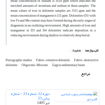
mean concentration of sodium is 1618 ppm which indicates the
enriched amounts of strontium and sodium in these samples. The
mean values of iron in dolomite samples are 3111 ppm and the
mean concentration of manganese is 111 ppm. Dolomites (D1) with
low Fe and Mn content may have formed during the early stages of
diagenesis in an oxidizing environment. High amounts of iron and
manganese in D3 and D4 dolomites indicate deposition in a
reducing environment during shallow to relatively deep burial.
کلیدواژه‌ها
English
Petrographic studies
Fabric-retentive dolomite
Fabric-destructive
dolomite
Oligocene-Miocene
Zagros sedimentary basin
مراجع
دوره 12، شماره 23 - شماره
پیاپی 23
تیر 1403