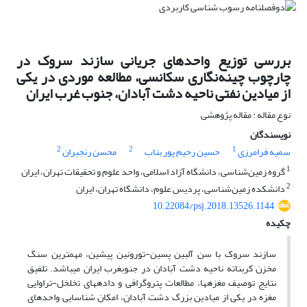
بررسی توزیع واحدهای جریانی سازند سروک در
چارچوب چینه‌نگاری سکانسی، مطالعه موردی در یکی
از میادین نفتی ناحیه دشت آبادان، جنوب غرب ایران
نوع مقاله : مقاله پژوهشی
نویسندگان
2
2
1
سمیه فرامرزی
حسین رحیم پور بناب
محسن رنجبران
1
گروه زمین‌شناسی، دانشگاه آزاد اسلامی، واحد علوم و تحقیقات تهران، ایران
2
دانشکده زمین‌شناسی، پردیس علوم، دانشگاه تهران، ایران
10.22084/psj.2018.13526.1144
چکیده
سازند سروک با سن آلبین پسین-تورونین پیشین، مهم­ترین سنگ
مخزن کربناته ناحیه دشت آبادان در جنوب­غرب ایران می­باشد. تلفیق
نتایج توصیف مغزه­ها، مطالعات پتروگرافی و داده­های تخلخل-تراوایی
مغزه در یکی از میادین بزرگ دشت آبادان، امکان شناسایی واحدهای