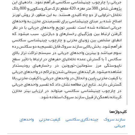
جریانی را چارچوب چینه­شناسی سکانسی فرآهم نمود. داده­های این
پژوهش شامل 388 متر مغزه، 420 مقطع نازک میکروسکوپی و 800 پلاگ
تخلخل-تراوایی از دو چاه کلیدی هستند. به این منظور، از روش لورنز
اصلاح شده بر مبنای چینه­شناسی برای تقسیم­بندی مخزن به واحدهای
جریانی استفاده شده است. تفسیر توزیع واحدهای جریانی با در نظر
گرفتن ارتباط بین ویژ­گی­های رخساره­ای و دیاژنزی، سبب می­شود که
انطباق مشخص بین زون­های مخزنی و چارچوب چینه­شناسی سکانسی
فرآهم شود. بخش بالایی سازند سروک قابل تقسیم به دو سکانس رده
سوم می­باشد و بهترین واحدهای جریانی در سیستم تراکت تراز بالای
سکانس 1 با گسترش عمده تخلخل­های حفره­ای در ارتباط با تاثیر سطح
ناپیوستگی مرز سنومانین-تورونین در رخساره­های رودیست­دار
مشاهده می­شود. فرآیندهای سیمانی شدن و تراکم در واحدهای جریانی
با کیفیت مخزنی پایین و انحلال در واحدهای جریانی با کیفیت مخزنی بالا
گسترش دارند. نتایج این مطالعه نشان داد که تفسیر واحدهای جریانی
در چارچوب چینه­شناسی سکانسی، می­تواند در ارزیابی بهتر مخازن
کربناته ناهمگن از قبیل سازند سروک استفاده شود.
کلیدواژه‌ها
سازند سروک
چینه نگاری سکانسی
کیفیت مخزنی
واحدهای
جریانی