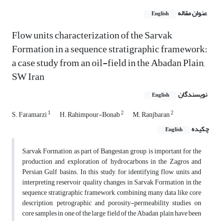
عنوان مقاله
English
Flow units characterization of the Sarvak
Formation in a sequence stratigraphic framework:
a case study from an oil-field in the Abadan Plain,
SW Iran
نویسندگان
English
1
2
2
S. Faramarzi
H. Rahimpour-Bonab
M. Ranjbaran
چکیده
English
Sarvak Formation, as part of Bangestan group, is important for the
production and exploration of hydrocarbons in the Zagros and
Persian Gulf basins. In this study, for identifying flow units and
interpreting reservoir quality changes in Sarvak Formation in the
sequence stratigraphic framework, combining many data like core
description, petrographic and porosity-permeability studies on
core samples in one of the large field of the Abadan plain have been