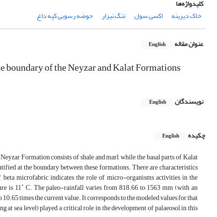
کلیدواژه‌ها
خاک دیرینه
اکسی ‏سول
تنگ نیزار
حوضه رسوبی کپه‏ داغ
عنوان مقاله
English
the boundary of the Neyzar and Kalat Formations
نویسندگان
English
چکیده
English
eyzar Formation consists of shale and marl, while the basal parts of Kalat
ified at the boundary between these formations. There are characteristics
beta microfabric indicates the role of micro-organisms activities in the
ture is 11˚ C. The paleo-rainfall varies from 818.66 to 1563 mm (with an
0.65 times the current value. It corresponds to the modeled values for that
ng at sea level) played a critical role in the development of palaeosol in this