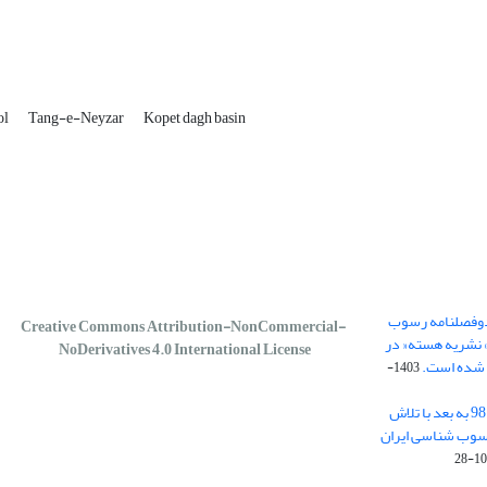
ol
Tang-e-Neyzar
Kopet dagh basin
 دوفصلنامه رسوب
Creative Commons Attribution-NonCommercial-
 نشریه هسته« در
NoDerivatives 4.0 International License
1403-
نشریه رسوب شناسی کاربردی از سال 98 به بعد با تلاش
رسوب شناسی ایران