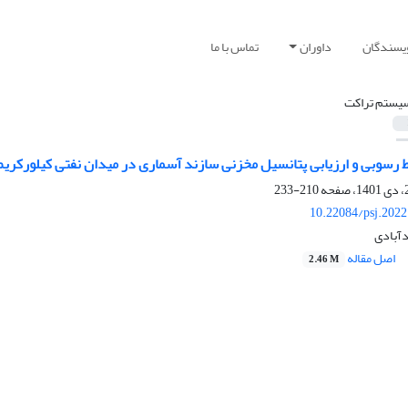
ویسندگان
داوران
تماس با ما
یستم تراکت
ط رسوبی و ارزیابی پتانسیل مخزنی سازند آسماری در میدان نفتی کیلورکر
210-233
10.22084/psj.202
دآبادی
اصل مقاله
2.46 M