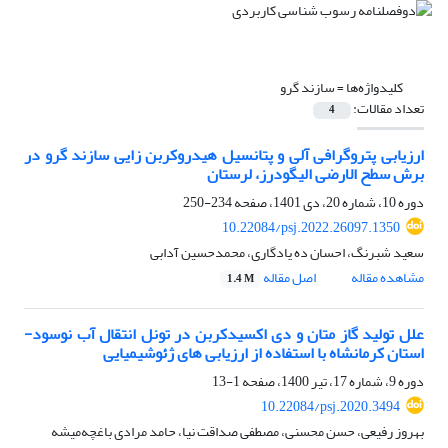
کلیدواژه‌ها =
سازند گرو
تعداد مقالات:
4
ارزیابی پتروگرافی آلی و پتانسیل هیدروکربن زایی سازند گرو در
برش سطح الارضی الیگودرز، لرستان
دوره 10، شماره 20، دی 1401، صفحه
234-250
10.22084/psj.2022.26097.1350
سعید شبرنگ، احسان ده یادگاری، محمدحسین آدابی
مشاهده مقاله
اصل مقاله
1.4 M
علل تولید گاز متان و دی اکسیدکربن در تونل انتقال آب نوسود-
استان کرمانشاه با استفاده از ارزیابی های ژئوشیمیایی
دوره 9، شماره 17، تیر 1400، صفحه
1-13
10.22084/psj.2020.3494
بهروز رفیعی، حسن محسنی، مصطفی صداقت نیا، حامد مرادی باغچه‌میشه