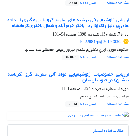
مشاهده مقاله
اصل مقاله
1.56 M
ارزیابی ژئوشیمی آلی نهشته های سازند گرو با بهره گیری از داده
های پیرولیز راک اِوَل در باختر خرم آباد و شمال باختری کرمانشاه
دوره 7، شماره 13، شهریور 1398، صفحه
94-101
10.22084/psj.2019.3052
شکوفه موری، ایرج مغفوری مقدم، بهروز رفیعی، مصطفی صداقت نیا
مشاهده مقاله
اصل مقاله
946.06 K
ارزیابی خصوصیات ژئوشیمیایی مواد آلی سازند گرو (کرتاسه
پیشین) در جنوب لرستان
دوره 3، شماره 5، خرداد 1394، صفحه
1-11
مرتضی یوسفی، امیر نظری بدیع
مشاهده مقاله
اصل مقاله
1.55 M
مقالات آماده انتشار