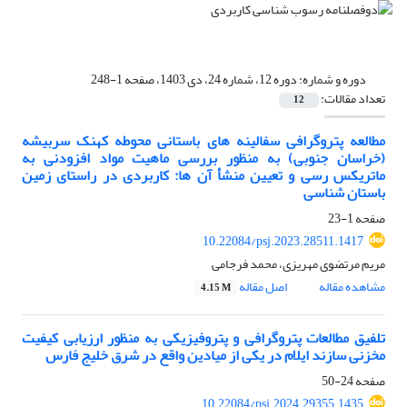
دوره و شماره:
دوره 12، شماره 24، دی 1403، صفحه 1-248
تعداد مقالات:
12
مطالعه پتروگرافی سفالینه های باستانی محوطه کهنک سربیشه
(خراسان جنوبی) به منظور بررسی ماهیت مواد افزودنی به
ماتریکس رسی و تعیین منشأ آن ها: کاربردی در راستای زمین
باستان شناسی
صفحه
1-23
10.22084/psj.2023.28511.1417
مریم مرتضوی مهریزی، محمد فرجامی
مشاهده مقاله
اصل مقاله
4.15 M
تلفیق مطالعات پتروگرافی و پتروفیزیکی به منظور ارزیابی کیفیت
مخزنی سازند ایلام در یکی از میادین واقع در شرق خلیج فارس
صفحه
24-50
10.22084/psj.2024.29355.1435