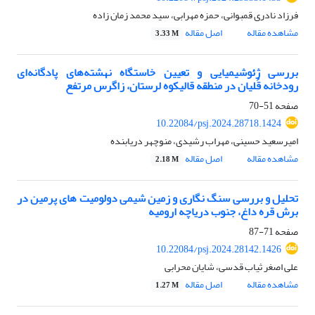
فرزاد نادری قمبوانی، حمزه مهرابی، سید محمد زمان زاده
مشاهده مقاله
اصل مقاله
3.33 M
بررسی ژئوشیمیایی و تعیین خاستگاه نهشته‌های پادگانه‌ای
رودخانه‌ قُلیان در منطقه قالیکوه لرستان، زاگرس مرتفع
صفحه
51-70
10.22084/psj.2024.28718.1424
امیرسعید حسینی، مهراب رشیدی، منوچهر دریابنده
مشاهده مقاله
اصل مقاله
2.18 M
تحلیل و بررسی سنگ نگاری و زمین شیمی دولومیت های پرمین در
برش قره داغ، جنوب دریاچه ارومیه
صفحه
71-87
10.22084/psj.2024.28142.1426
علی اصغر ثیاب قدسی، شایان محرابی
مشاهده مقاله
اصل مقاله
1.27 M