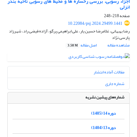
اجزاء رسوبی، بررسی رخساره ها و محیط های رسوبی ناحیه بندر
انزلی
صفحه
218-248
10.22084/psj.2024.29499.1441
رضا بهبهانی، غلامرضا حسین یار، علی ابراهیمی پرگو، آزاده فیضی راد، شهرزاد
پارسی نژاد
مشاهده مقاله
اصل مقاله
3.58 M
مقالات آماده انتشار
شماره جاری
شماره‌های پیشین نشریه
دوره 14 (1405)
دوره 13 (1404)