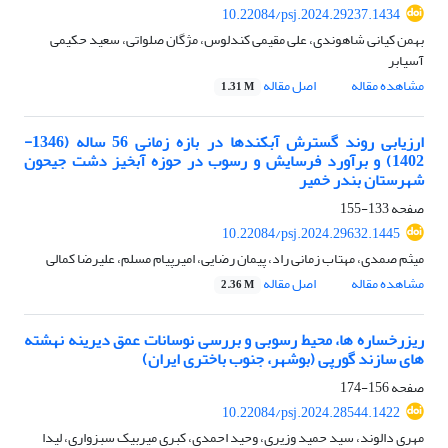
10.22084/psj.2024.29237.1434
بهمن کیانی شاهوندی، علی مقیمی کندلوس، مژگان صلواتی، سعید حکیمی
آسیابر
مشاهده مقاله
اصل مقاله
1.31 M
ارزیابی روند گسترش آبکندها در بازه زمانی 56 ساله (1346-
1402) و برآورد فرسایش و رسوب در حوزه آبخیز دشت جیحون
شهرستان بندر خمیر
صفحه
133-155
10.22084/psj.2024.29632.1445
میثم صمدی، مهتاب زمانی راد، پیمان رضایی، امیرپیام مسلم، علیرضا کمالی
مشاهده مقاله
اصل مقاله
2.36 M
ریزرخساره ها، محیط رسوبی و بررسی نوسانات عمق دیرینه نهشته
های سازند گورپی (بوشهر، جنوب باختری ایران)
صفحه
156-174
10.22084/psj.2024.28544.1422
مهری دالوند، سید حمید وزیری، وحید احمدی، کبری میربیک سبزواری، لیدا