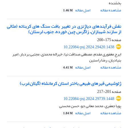
بخشنده
مشاهده مقاله
اصل مقاله
1.46 M
نقش فرآیندهای دیاژنزی در تغییر بافت سنگ های کربناته (مثالی
از سازند شهبازان، زاگرس چین خورده، جنوب لرستان)
صفحه
175-200
10.22084/psj.2024.29420.1438
ایرج مغفوری مقدم، مصطفی صداقت نیا، خیراله محمدی، مجتبی بردبار، امیر
بنیادیان، رضا راستین
مشاهده مقاله
اصل مقاله
4.41 M
ژئوشیمی قیرهای طبیعی باختر استان کرمانشاه (گیلان‌غرب)
صفحه
201-217
10.22084/psj.2024.29739.1448
پویا جعفری، محمد معانی جو، حسن محسنی
مشاهده مقاله
اصل مقاله
1.84 M